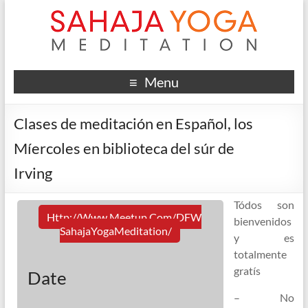
Menu
Clases de meditación en Español, los
Míercoles en biblioteca del súr de
Irving
Tódos son
Http://www.meetup.com/DFW
bienvenidos
SahajaYogaMeditation/
y es
totalmente
gratís
Date
– No