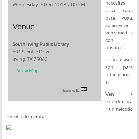
necesitas
Wednesday, 30 Oct 2019 7:00 PM
traer ropa
para yoga,
Venue
solamente
ven y medita
con
South Irving Public Library
nosotros
601 Schulze Drive
Irving, TX 75060
– Las clases
son para
View Map
principiante
s.
Supported By:
Ven a
experimenta
r un método
sencillo de meditar