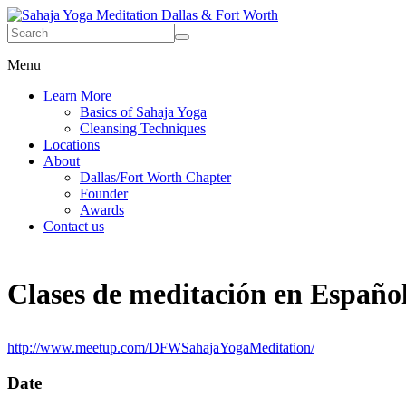
Menu
Learn More
Basics of Sahaja Yoga
Cleansing Techniques
Locations
About
Dallas/Fort Worth Chapter
Founder
Awards
Contact us
Clases de meditación en Español,
http://www.meetup.com/DFWSahajaYogaMeditation/
Date