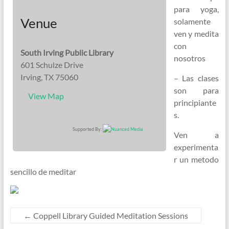
para yoga,
Venue
solamente
ven y medita
con
South Irving Public Library
nosotros
601 Schulze Drive
Irving, TX 75060
– Las clases
son para
View Map
principiante
s.
Supported By:
Ven a
experimenta
r un metodo
sencillo de meditar
←
Coppell Library Guided Meditation Sessions