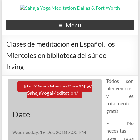
Menu
Clases de meditacion en Español, los
Míercoles en biblioteca del súr de
Irving
Tódos son
Http://www.meetup.com/DFW
bienvenidos
SahajaYogaMeditation/
y es
totalmente
gratís
Date
– No
necesitas
Wednesday, 19 Dec 2018 7:00 PM
traen ropa