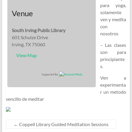
para yoga,
Venue
solamente
ven y medita
con
South Irving Public Library
nosotros
601 Schulze Drive
Irving, TX 75060
– Las clases
son para
View Map
principiante
s.
Supported By:
Ven a
experimenta
r un metodo
sencillo de meditar
←
Coppell Library Guided Meditation Sessions