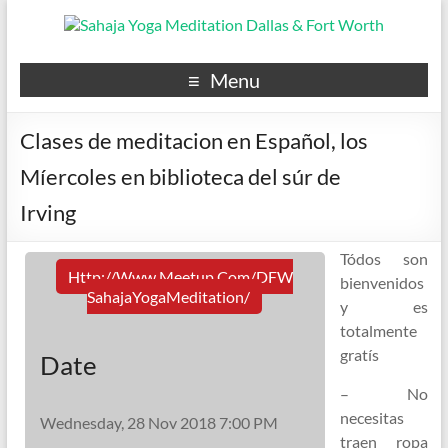
Menu
Clases de meditacion en Español, los
Míercoles en biblioteca del súr de
Irving
Tódos son
Http://www.meetup.com/DFW
bienvenidos
SahajaYogaMeditation/
y es
totalmente
gratís
Date
– No
necesitas
Wednesday, 28 Nov 2018 7:00 PM
traen ropa